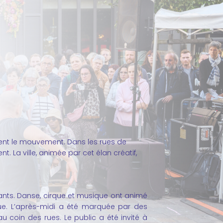
 vient le mouvement. Dans les rues de
t. La ville, animée par cet élan créatif,
nants. Danse, cirque et musique ont animé
que. L’après-midi a été marquée par des
u coin des rues. Le public a été invité à