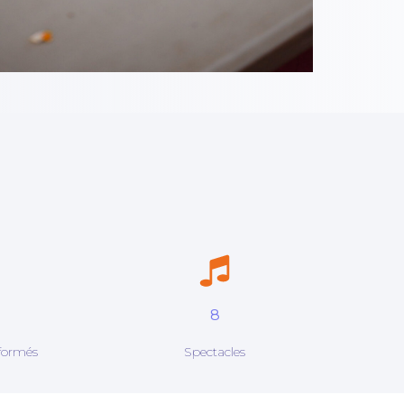
8
formés
Spectacles