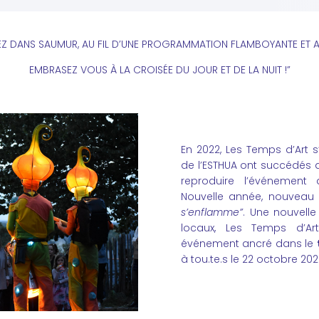
Z DANS SAUMUR, AU FIL D’UNE PROGRAMMATION FLAMBOYANTE ET A
EMBRASEZ VOUS À LA CROISÉE DU JOUR ET DE LA NUIT !”
En 2022, Les Temps d’Art s
de l’ESTHUA ont succédés a
reproduire l’événement
Nouvelle année, nouveau
s’enflamme”
. Une nouvelle
locaux, Les Temps d’A
événement ancré dans le
à tou.te.s le 22 octobre 202