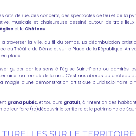
 arts de rue, des concerts, des spectacles de feu et de la p
ive, musicale et chaleureuse dessiné autour de trois lie
 église
et le
Château
.
 à traverser la ville, au fil du temps. La déambulation artisti
ce au Théâtre du Dôme et sur la Place de la République. Arrive
t en place.
isser guider par les sons à l’église Saint-Pierre ou admirés le
t terminer au tombé de la nuit. C’est aux abords du château q
a magie d’une démonstration artistique pluridisciplinaire ai
ment
grand public
, et toujours
gratuit
, à l’intention des habitan
n de leur faire (re)découvrir le territoire et le patrimoine de S
LTURELLES SUR LE TERRITOIRE