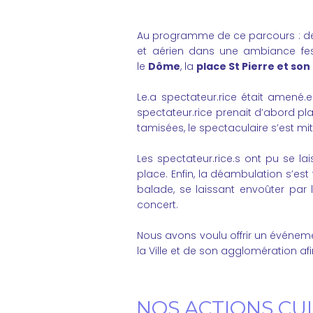
Au programme de ce parcours : des
et aérien dans une ambiance fest
le
Dôme
, la
place St Pierre et son
Le.a spectateur.rice était amené.e
spectateur.rice prenait d’abord pla
tamisées, le spectaculaire s’est mi
Les spectateur.rice.s ont pu se la
place. Enfin, la déambulation s’es
balade, se laissant envoûter par l
concert.
Nous avons voulu offrir un événe
la Ville et de son agglomération afi
NOS ACTIONS CU