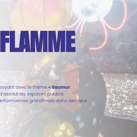
ENFLAMME
amboyant avec le thème
« Saumur
 d’assaut les espaces publics,
t performances grandioses dans des lieux