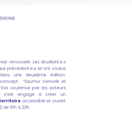
ÉRIENNE.
’est renouvelé. Les étudiant.e.s
ux précédent.e.s, et ont voulus
 dans une deuxième édition.
 concept :
“Saumur s’envole et
 fois soutenue par les acteurs
rt s’est engagé à créer un
territoire
, accessible et ouvert
2 de 15h à 23h.