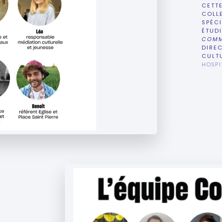
CETTE
COLLE
SPÉC
ÉTUDI
COMM
DIREC
CULTU
HOSPI