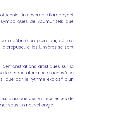
yrotechnie. Un ensemble flamboyant
ux symboliques de Saumur tels que
que a débuté en plein jour, où le.a
 le crépuscule, les lumières se sont
s démonstrations artistiques sur la
ue le.a spectateur.rice a achevé sa
nsi que par le rythme explosif d’un
t.e.s ainsi que des visiteus.eur.es de
aumur sous un nouvel angle.