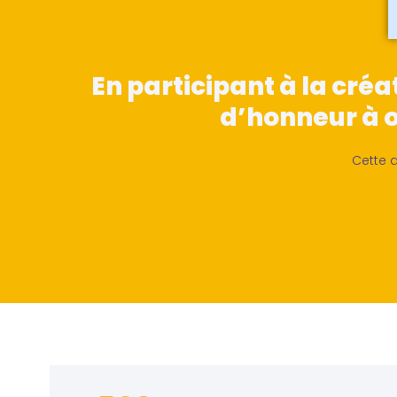
En participant à la cré
d’honneur à o
Cette a