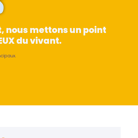
S
t, nous mettons un point
EUX du vivant.
ncipaux.